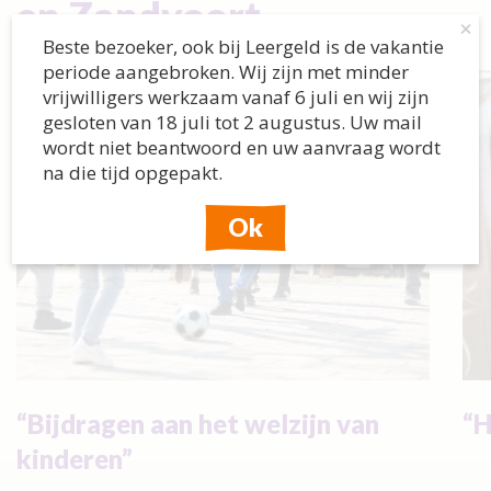
en Zandvoort
×
Beste bezoeker, ook bij Leergeld is de vakantie
periode aangebroken. Wij zijn met minder
vrijwilligers werkzaam vanaf 6 juli en wij zijn
gesloten van 18 juli tot 2 augustus. Uw mail
wordt niet beantwoord en uw aanvraag wordt
na die tijd opgepakt.
Ok
Bijdragen aan het welzijn van
H
kinderen